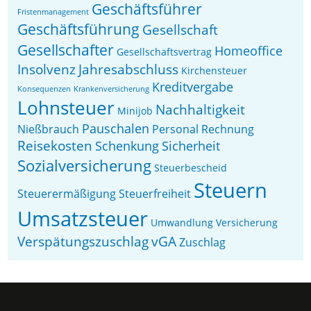
Geschäftsführer
Fristenmanagement
Geschäftsführung
Gesellschaft
Gesellschafter
Homeoffice
Gesellschaftsvertrag
Insolvenz
Jahresabschluss
Kirchensteuer
Kreditvergabe
Konsequenzen
Krankenversicherung
Lohnsteuer
Nachhaltigkeit
Minijob
Pauschalen
Nießbrauch
Personal
Rechnung
Reisekosten
Schenkung
Sicherheit
Sozialversicherung
Steuerbescheid
Steuern
Steuerermäßigung
Steuerfreiheit
Umsatzsteuer
Umwandlung
Versicherung
Verspätungszuschlag
vGA
Zuschlag