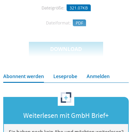
Dateigröße:
321.07KB
Dateiformat:
PDF
DOWNLOAD
Abonnent werden
Leseprobe
Anmelden
+
Weiterlesen mit GmbH Brief+
Sie haben noch kein Abo und möchten weiterlesen?