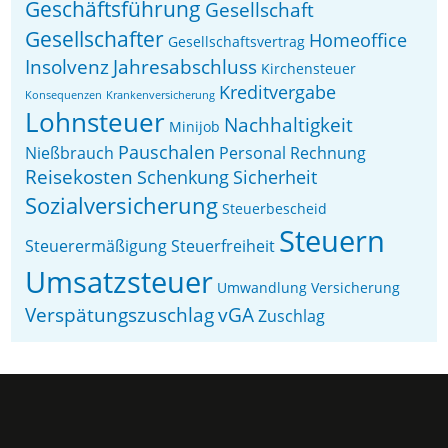
Geschäftsführung
Gesellschaft
Gesellschafter
Homeoffice
Gesellschaftsvertrag
Insolvenz
Jahresabschluss
Kirchensteuer
Kreditvergabe
Konsequenzen
Krankenversicherung
Lohnsteuer
Nachhaltigkeit
Minijob
Pauschalen
Nießbrauch
Personal
Rechnung
Reisekosten
Schenkung
Sicherheit
Sozialversicherung
Steuerbescheid
Steuern
Steuerermäßigung
Steuerfreiheit
Umsatzsteuer
Umwandlung
Versicherung
Verspätungszuschlag
vGA
Zuschlag