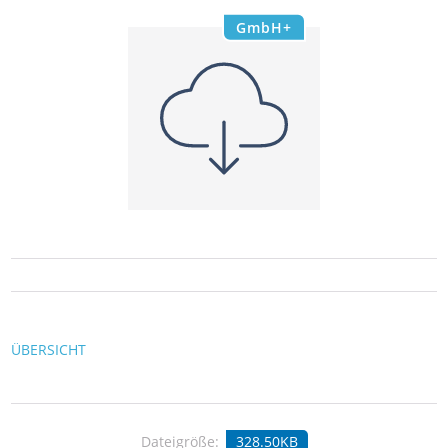
GmbH+
ÜBERSICHT
Dateigröße:
328.50KB