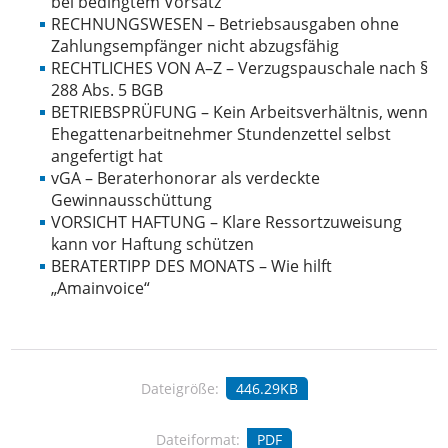
bei bedingtem Vorsatz
RECHNUNGSWESEN – Betriebsausgaben ohne
Zahlungsempfänger nicht abzugsfähig
RECHTLICHES VON A–Z – Verzugspauschale nach §
288 Abs. 5 BGB
BETRIEBSPRÜFUNG – Kein Arbeitsverhältnis, wenn
Ehegattenarbeitnehmer Stundenzettel selbst
angefertigt hat
vGA – Beraterhonorar als verdeckte
Gewinnausschüttung
VORSICHT HAFTUNG – Klare Ressortzuweisung
kann vor Haftung schützen
BERATERTIPP DES MONATS – Wie hilft
„Amainvoice“
Dateigröße:
446.29KB
Dateiformat:
PDF