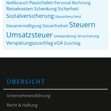
Pauschalen
Nießbrauch
Personal
Rechnung
Reisekosten
Schenkung
Sicherheit
Sozialversicherung
Steuerbescheid
Steuern
Steuerermäßigung
Steuerfreiheit
Umsatzsteuer
Umwandlung
Versicherung
Verspätungszuschlag
vGA
Zuschlag
ÜBERSICHT
Unternehmensführung
Recht & Haftung