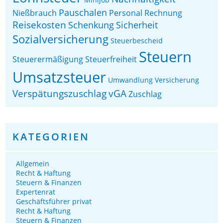
Pauschalen
Nießbrauch
Personal
Rechnung
Reisekosten
Schenkung
Sicherheit
Sozialversicherung
Steuerbescheid
Steuern
Steuerermäßigung
Steuerfreiheit
Umsatzsteuer
Umwandlung
Versicherung
Verspätungszuschlag
vGA
Zuschlag
KATEGORIEN
Allgemein
Recht & Haftung
Steuern & Finanzen
Expertenrat
Geschäftsführer privat
Recht & Haftung
Steuern & Finanzen