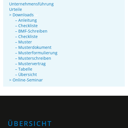
Unternehmensführung
Urteile
> Downloads
– Anleitung
– Checkliste
– BMF-Schreiben
– Checkliste
– Muster
– Musterdokument
– Musterformulierung
– Musterschreiben
– Mustervertrag
– Tabelle
– Übersicht
> Online-Seminar
ÜBERSICHT