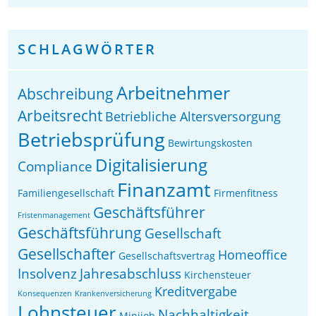
SCHLAGWÖRTER
Arbeitnehmer
Abschreibung
Arbeitsrecht
Betriebliche Altersversorgung
Betriebsprüfung
Bewirtungskosten
Digitalisierung
Compliance
Finanzamt
Familiengesellschaft
Firmenfitness
Geschäftsführer
Fristenmanagement
Geschäftsführung
Gesellschaft
Gesellschafter
Homeoffice
Gesellschaftsvertrag
Insolvenz
Jahresabschluss
Kirchensteuer
Kreditvergabe
Konsequenzen
Krankenversicherung
Lohnsteuer
Nachhaltigkeit
Minijob