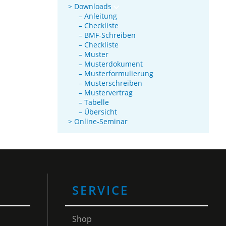
> Downloads
– Anleitung
– Checkliste
– BMF-Schreiben
– Checkliste
– Muster
– Musterdokument
– Musterformulierung
– Musterschreiben
– Mustervertrag
– Tabelle
– Übersicht
> Online-Seminar
SERVICE
Shop